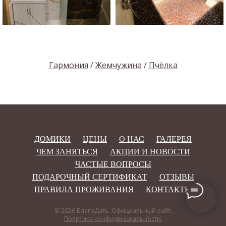
Гармония
/
Жемчужина
/
Пчёлка
ДОМИКИ
ЦЕНЫ
О НАС
ГАЛЕРЕЯ
ЧЕМ ЗАНЯТЬСЯ
АКЦИИ И НОВОСТИ
ЧАСТЫЕ ВОПРОСЫ
ПОДАРОЧНЫЙ СЕРТИФИКАТ
ОТЗЫВЫ
ПРАВИЛА ПРОЖИВАНИЯ
КОНТАКТЫ
© 2026 БлагоДать. Официальный сайт.
Политика конфиденциальности.